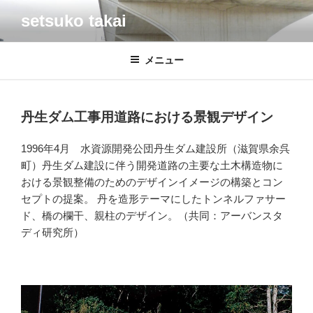
コ
setsuko takai
ン
テ
ン
メニュー
ツ
へ
ス
投
丹生ダム工事用道路における景観デザイン
キ
稿
日:
ッ
1996年4月 水資源開発公団丹生ダム建設所（滋賀県余呉
プ
町）丹生ダム建設に伴う開発道路の主要な土木構造物に
おける景観整備のためのデザインイメージの構築とコン
セプトの提案。 丹を造形テーマにしたトンネルファサー
ド、橋の欄干、親柱のデザイン。（共同：アーバンスタ
ディ研究所）