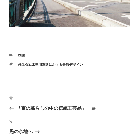
カ
空間
テ
タ
丹生ダム工事用道路における景観デザイン
ゴ
グ
リ
ー
投
前
前
稿
の
「京の暮らしの中の伝統工芸品」 展
ナ
投
ビ
稿
次
次
ゲ
の
黒の余地へ
投
ー